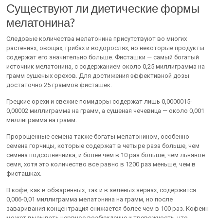
Существуют ли диетические формы
мелатонина?
Следовые количества мелатонина присутствуют во многих
растениях, овощах, грибах и водорослях, но некоторые продукты
содержат его значительно больше. Фисташки — самый богатый
источник мелатонина, с содержанием около 0,25 миллиграмма на
грамм сушеных орехов. Для достижения эффективной дозы
достаточно 25 граммов фисташек.
Грецкие орехи и свежие помидоры содержат лишь 0,0000015-
0,00002 миллиграмма на грамм, а сушеная чечевица — около 0,001
миллиграмма на грамм.
Пророщенные семена также богаты мелатонином, особенно
семена горчицы, которые содержат в четыре раза больше, чем
семена подсолнечника, и более чем в 10 раз больше, чем льняное
семя, хотя это количество все равно в 1200 раз меньше, чем в
фисташках.
В кофе, как в обжаренных, так и в зелёных зёрнах, содержится
0,006-0,01 миллиграмма мелатонина на грамм, но после
заваривания концентрация снижается более чем в 100 раз. Кофеин
может вызывать нервное возбуждение и тревожность, что