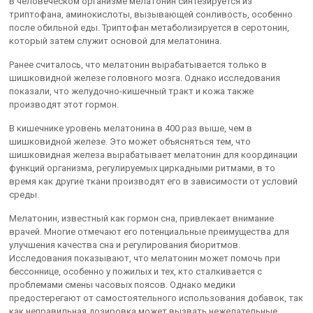
В человеческом организме мелатонин синтезируется из
триптофана, аминокислоты, вызывающей сонливость, особенно
после обильной еды. Триптофан метаболизируется в серотонин,
который затем служит основой для мелатонина.
Ранее считалось, что мелатонин вырабатывается только в
шишковидной железе головного мозга. Однако исследования
показали, что желудочно-кишечный тракт и кожа также
производят этот гормон.
В кишечнике уровень мелатонина в 400 раз выше, чем в
шишковидной железе. Это может объясняться тем, что
шишковидная железа вырабатывает мелатонин для координации
функций организма, регулируемых циркадными ритмами, в то
время как другие ткани производят его в зависимости от условий
среды.
Мелатонин, известный как гормон сна, привлекает внимание
врачей. Многие отмечают его потенциальные преимущества для
улучшения качества сна и регулирования биоритмов.
Исследования показывают, что мелатонин может помочь при
бессоннице, особенно у пожилых и тех, кто сталкивается с
проблемами смены часовых поясов. Однако медики
предостерегают от самостоятельного использования добавок, так
как неправильная дозировка может вызвать нежелательные