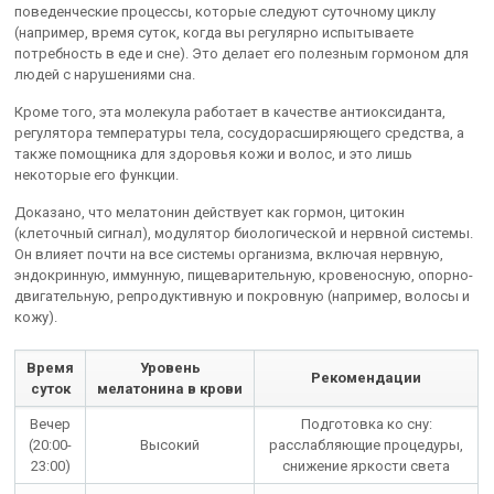
поведенческие процессы, которые следуют суточному циклу
(например, время суток, когда вы регулярно испытываете
потребность в еде и сне). Это делает его полезным гормоном для
людей с нарушениями сна.
Кроме того, эта молекула работает в качестве антиоксиданта,
регулятора температуры тела, сосудорасширяющего средства, а
также помощника для здоровья кожи и волос, и это лишь
некоторые его функции.
Доказано, что мелатонин действует как гормон, цитокин
(клеточный сигнал), модулятор биологической и нервной системы.
Он влияет почти на все системы организма, включая нервную,
эндокринную, иммунную, пищеварительную, кровеносную, опорно-
двигательную, репродуктивную и покровную (например, волосы и
кожу).
Время
Уровень
Рекомендации
суток
мелатонина в крови
Вечер
Подготовка ко сну:
(20:00-
Высокий
расслабляющие процедуры,
23:00)
снижение яркости света