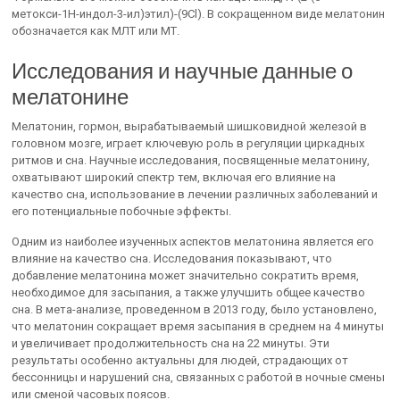
метокси-1H-индол-3-ил)этил)-(9Cl). В сокращенном виде мелатонин
обозначается как МЛТ или МТ.
Исследования и научные данные о
мелатонине
Мелатонин, гормон, вырабатываемый шишковидной железой в
головном мозге, играет ключевую роль в регуляции циркадных
ритмов и сна. Научные исследования, посвященные мелатонину,
охватывают широкий спектр тем, включая его влияние на
качество сна, использование в лечении различных заболеваний и
его потенциальные побочные эффекты.
Одним из наиболее изученных аспектов мелатонина является его
влияние на качество сна. Исследования показывают, что
добавление мелатонина может значительно сократить время,
необходимое для засыпания, а также улучшить общее качество
сна. В мета-анализе, проведенном в 2013 году, было установлено,
что мелатонин сокращает время засыпания в среднем на 4 минуты
и увеличивает продолжительность сна на 22 минуты. Эти
результаты особенно актуальны для людей, страдающих от
бессонницы и нарушений сна, связанных с работой в ночные смены
или сменой часовых поясов.