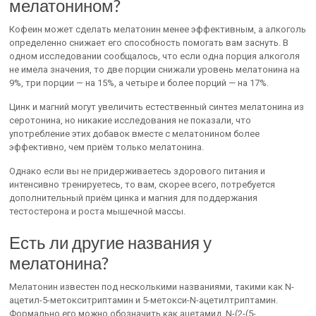
мелатонином?
Кофеин может сделать мелатонин менее эффективным, а алкоголь
определенно снижает его способность помогать вам заснуть. В
одном исследовании сообщалось, что если одна порция алкоголя
не имела значения, то две порции снижали уровень мелатонина на
9%, три порции — на 15%, а четыре и более порций — на 17%.
Цинк и магний могут увеличить естественный синтез мелатонина из
серотонина, но никакие исследования не показали, что
употребление этих добавок вместе с мелатонином более
эффективно, чем приём только мелатонина.
Однако если вы не придерживаетесь здорового питания и
интенсивно тренируетесь, то вам, скорее всего, потребуется
дополнительный приём цинка и магния для поддержания
тестостерона и роста мышечной массы.
Есть ли другие названия у
мелатонина?
Мелатонин известен под несколькими названиями, такими как N-
ацетил-5-метокситриптамин и 5-метокси-N-ацетилтриптамин.
Формально его можно обозначить как ацетамид, N-(2-(5-