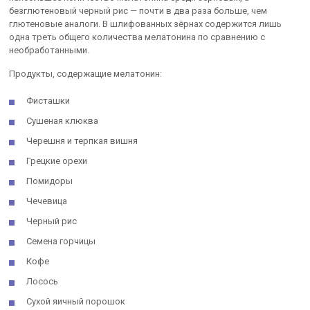
безглютеновый черный рис — почти в два раза больше, чем
глютеновые аналоги. В шлифованных зёрнах содержится лишь
одна треть общего количества мелатонина по сравнению с
необработанными.
Продукты, содержащие мелатонин:
Фисташки
Сушеная клюква
Черешня и терпкая вишня
Грецкие орехи
Помидоры
Чечевица
Черный рис
Семена горчицы
Кофе
Лосось
Сухой яичный порошок