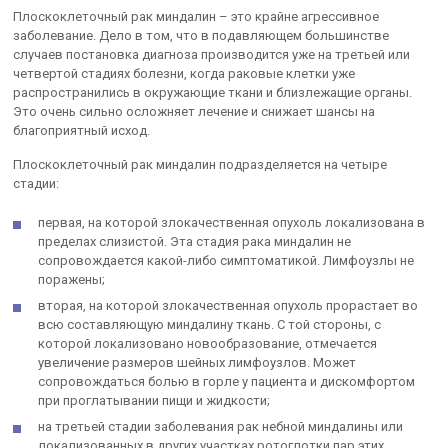
Плоскоклеточный рак миндалин – это крайне агрессивное
заболевание. Дело в том, что в подавляющем большинстве
случаев постановка диагноза производится уже на третьей или
четвертой стадиях болезни, когда раковые клетки уже
распространились в окружающие ткани и близлежащие органы.
Это очень сильно осложняет лечение и снижает шансы на
благоприятный исход.
Плоскоклеточный рак миндалин подразделяется на четыре
стадии:
первая, на которой злокачественная опухоль локализована в
пределах слизистой. Эта стадия рака миндалин не
сопровождается какой-либо симптоматикой. Лимфоузлы не
поражены;
вторая, на которой злокачественная опухоль прорастает во
всю составляющую миндалину ткань. С той стороны, с
которой локализовано новообразование, отмечается
увеличение размеров шейных лимфоузлов. Может
сопровождаться болью в горле у пациента и дискомфортом
при проглатывании пищи и жидкости;
на третьей стадии заболевания рак небной миндалины или
локализованных в других участках ротоглотки пар этих