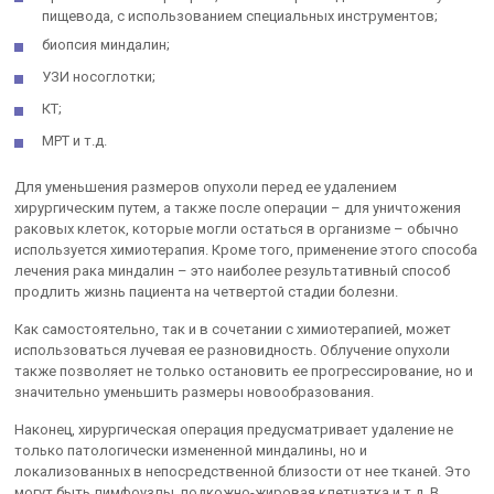
пищевода, с использованием специальных инструментов;
биопсия миндалин;
УЗИ носоглотки;
КТ;
МРТ и т.д.
Для уменьшения размеров опухоли перед ее удалением
хирургическим путем, а также после операции – для уничтожения
раковых клеток, которые могли остаться в организме – обычно
используется химиотерапия. Кроме того, применение этого способа
лечения рака миндалин – это наиболее результативный способ
продлить жизнь пациента на четвертой стадии болезни.
Как самостоятельно, так и в сочетании с химиотерапией, может
использоваться лучевая ее разновидность. Облучение опухоли
также позволяет не только остановить ее прогрессирование, но и
значительно уменьшить размеры новообразования.
Наконец, хирургическая операция предусматривает удаление не
только патологически измененной миндалины, но и
локализованных в непосредственной близости от нее тканей. Это
могут быть лимфоузлы, подкожно-жировая клетчатка и т.д. В