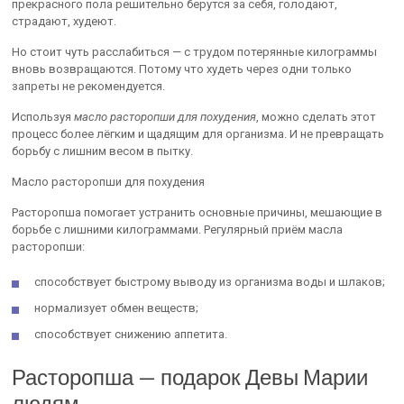
прекрасного пола решительно берутся за себя, голодают,
страдают, худеют.
Но стоит чуть расслабиться — с трудом потерянные килограммы
вновь возвращаются. Потому что худеть через одни только
запреты не рекомендуется.
Используя
масло расторопши для похудения
, можно сделать этот
процесс более лёгким и щадящим для организма. И не превращать
борьбу с лишним весом в пытку.
Масло расторопши для похудения
Расторопша помогает устранить основные причины, мешающие в
борьбе с лишними килограммами. Регулярный приём масла
расторопши:
способствует быстрому выводу из организма воды и шлаков;
нормализует обмен веществ;
способствует снижению аппетита.
Расторопша — подарок Девы Марии
людям