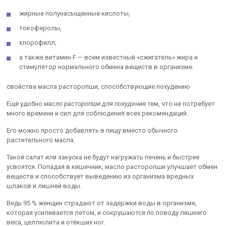
жирные полунасыщенные кислоты,
токоферолы,
хлорофилл,
а также витамин F — всем известный «сжигатель» жира и
стимулятор нормального обмена веществ в организме.
свойства масла расторопши, способствующие похудению
Ещё удобно
масло расторопши для похудения
тем, что не потребует
много времени и сил для соблюдения всех рекомендаций.
Его можно просто добавлять в пищу вместо обычного
растительного масла.
Такой салат или закуска не будут нагружать печень и быстрее
усвоятся. Попадая в кишечник, масло расторопши улучшает обмен
веществ и способствует выведению из организма вредных
шлаков и лишней воды.
Ведь 95 % женщин страдают от задержки воды в организме,
которая усиливается летом, и сокрушаются по поводу лишнего
веса, целлюлита и отёкших ног.