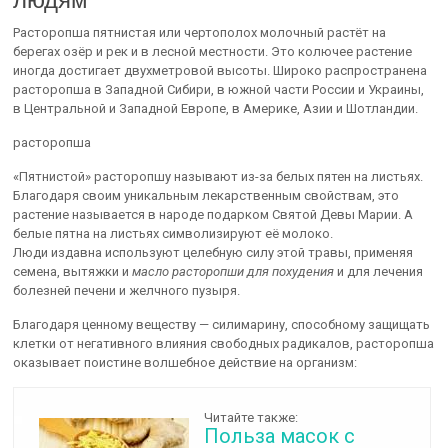
Расторопша пятнистая или чертополох молочный растёт на
берегах озёр и рек и в лесной местности. Это колючее растение
иногда достигает двухметровой высоты. Широко распространена
расторопша в Западной Сибири, в южной части России и Украины,
в Центральной и Западной Европе, в Америке, Азии и Шотландии.
расторопша
«Пятнистой» расторопшу называют из-за белых пятен на листьях.
Благодаря своим уникальным лекарственным свойствам, это
растение называется в народе подарком Святой Девы Марии. А
белые пятна на листьях символизируют её молоко.
Люди издавна используют целебную силу этой травы, применяя
семена, вытяжки и
масло расторопши для похудения
и для лечения
болезней печени и желчного пузыря.
Благодаря ценному веществу — силимарину, способному защищать
клетки от негативного влияния свободных радикалов, расторопша
оказывает поистине волшебное действие на организм:
Читайте также:
Польза масок с