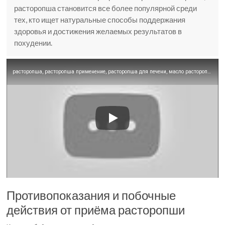
расторопша становится все более популярной среди
тех, кто ищет натуральные способы поддержания
здоровья и достижения желаемых результатов в
похудении.
расторопша, расторопша применение, расторопша для печени, масло расторопши, расторопша польза и вред
Противопоказания и побочные
действия от приёма расторопши