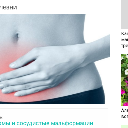
лезни
Ка
ма
тр
Ал
воз
е:
омы и сосудистые мальформации