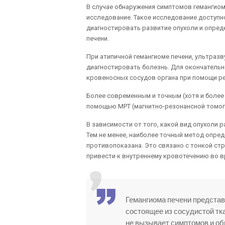
В случае обнаружения симптомов гемангиом
исследование. Такое исследование доступ
диагностировать развитие опухоли и опред
печени.
При атипичной гемангиоме печени, ультраз
диагностировать болезнь. Для окончательн
кровеносных сосудов органа при помощи рен
Более современным и точным (хотя и более
помощью МРТ (магнитно-резонансной томог
В зависимости от того, какой вид опухоли р
Тем не менее, наиболее точный метод опред
противопоказана. Это связано с тонкой стр
привести к внутреннему кровотечению во вр
Гемангиома печени представ
состоящее из сосудистой тка
не вызывает симптомов и об