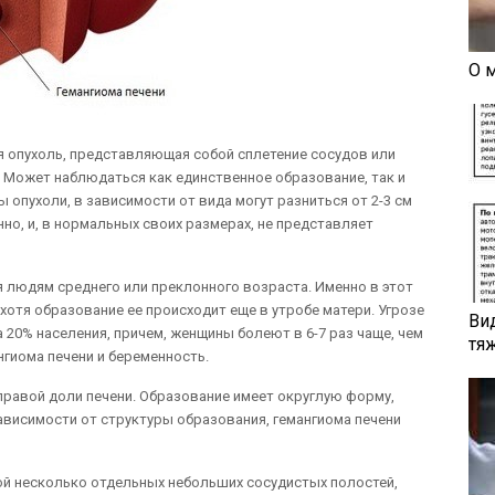
О 
я опухоль, представляющая собой сплетение сосудов или
 Может наблюдаться как единственное образование, так и
опухоли, в зависимости от вида могут разниться от 2-3 см
нно, и, в нормальных своих размерах, не представляет
я людям среднего или преклонного возраста. Именно в этот
 хотя образование ее происходит еще в утробе матери. Угрозе
Ви
20% населения, причем, женщины болеют в 6-7 раз чаще, чем
тя
гиома печени и беременность.
правой доли печени. Образование имеет округлую форму,
зависимости от структуры образования, гемангиома печени
ой несколько отдельных небольших сосудистых полостей,