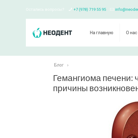
Остались вопросы?
+7 (978) 719 55 95
info@neode
На главную
О нас
Блог
›
Гемангиома печени: ч
причины возникнове