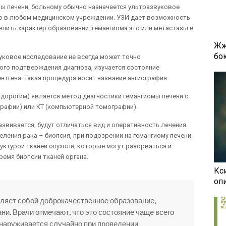
ы печени, больному обычно назначается ультразвуковое
но в любом медицинском учреждении. УЗИ дает возможность
елить характер образований: гемангиома это или метастазы в
Жж
бок
вуковое исследование не всегда может точно
ого подтверждения диагноза, изучается состояние
тгена. Такая процедура носит название ангиография.
 дорогим) является метод диагностики гемангиомы печени с
рафии) или КТ (компьютерной томографии).
азвивается, будут отличаться вид и оперативность лечения.
еления рака – биопсия, при подозрении на гемангиому печени
уктурой тканей опухоли, которые могут разорваться и
емя биопсии тканей органа.
Кси
оп
ляет собой доброкачественное образование,
ни. Врачи отмечают, что это состояние чаще всего
наруживается случайно при проведении