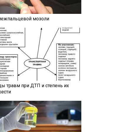
межпальцевой мозоли
ды травм при ДТП и степень их
жести