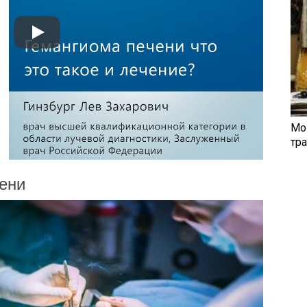
Мо
тр
ени