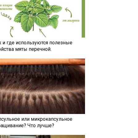
к и где используются полезные
ойства мяты перечной.
псульное или микрокапсульное
ращивание? Что лучше?