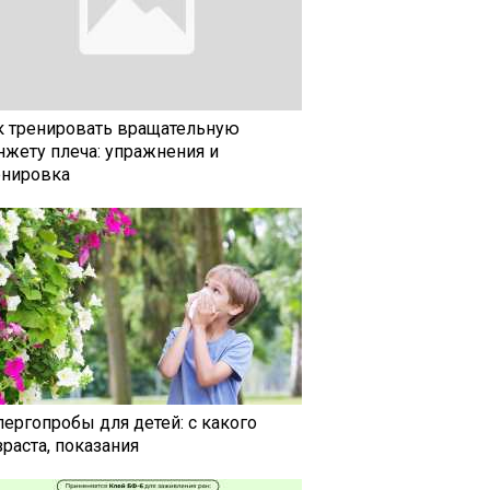
к тренировать вращательную
нжету плеча: упражнения и
енировка
лергопробы для детей: с какого
раста, показания