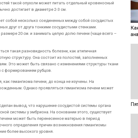
остей такой опухоли может питать отдельный кровеносный
бычно достигает в диаметре 2-3 см.
яет собой несколько соединенных между собой сосудистых
ных друг от друга тонкими сосудистыми стенками.
Ка
размере 20 см. и занимать целую долю печени (чаще всего –
ан
ться такая разновидность болезни, как атипичная
ртную структуру. Она состоит из полостей, заполненных
ям. Это может быть связано с изменениями структуры ткани
и с формированием рубцов.
 как гемангиома печени, до конца не изучены. На
врожденным. Однако проявляться гемангиома печени может
Пя
сделан вывод, что нарушение сосудистой системы органа
ной системы у эмбриона. На основании этого, существует
 печени может быть перенесенное матерью в период
очного определения причин возникновения гемангиомы
ние более высокого уровня.