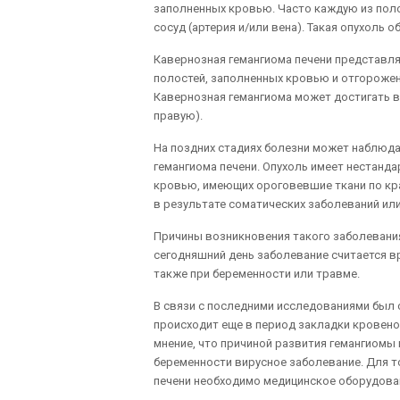
заполненных кровью. Часто каждую из пол
сосуд (артерия и/или вена). Такая опухоль о
Кавернозная гемангиома печени представл
полостей, заполненных кровью и отгорожен
Кавернозная гемангиома может достигать в 
правую).
На поздних стадиях болезни может наблюда
гемангиома печени. Опухоль имеет нестанда
кровью, имеющих ороговевшие ткани по кра
в результате соматических заболеваний ил
Причины возникновения такого заболевания,
сегодняшний день заболевание считается 
также при беременности или травме.
В связи с последними исследованиями был 
происходит еще в период закладки кровенос
мнение, что причиной развития гемангиомы
беременности вирусное заболевание. Для т
печени необходимо медицинское оборудова