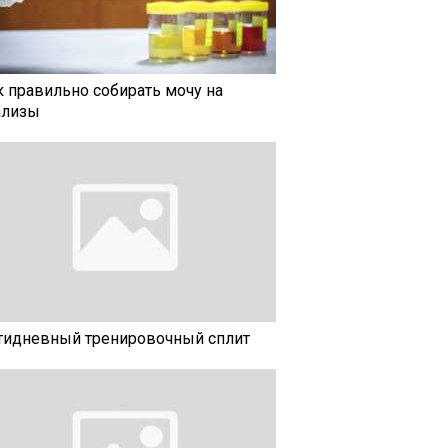
к правильно собирать мочу на
ализы
тидневный тренировочный сплит