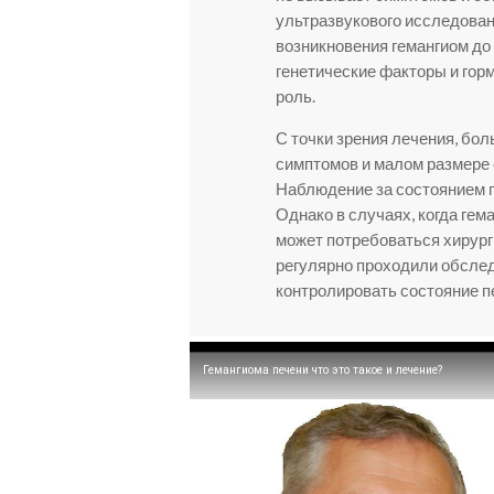
ультразвукового исследова
возникновения гемангиом до 
генетические факторы и гор
роль.
С точки зрения лечения, бол
симптомов и малом размере 
Наблюдение за состоянием п
Однако в случаях, когда ге
может потребоваться хирург
регулярно проходили обслед
контролировать состояние п
Гемангиома печени что это такое и лечение?