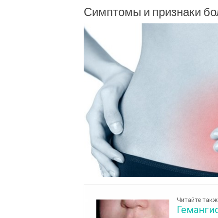
Симптомы и признаки бо
Читайте такж
Геманги