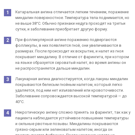
Катаральная ангина отличается легким течением, поражение
миндалин поверхностное. Температура тела поднимается, но
не выше 38°С. Обычно признаки недуга проходят на третьи
сутки, и заболевание приобретает другую форму.
При фолликулярной ангине поражению подвергаются
фолликулы, в них появляется гной, они увеличиваются в
размерах. После происходит их вскрытие, и налет из гноя
покрывает миндалину. В отличие от фарингита, при котором
на языке образуется сероватый налет, во время ангины он
не распространяется дальше миндалин.
Лакунарная ангина диагностируется, когда лакуны миндалин
покрываются белесым гнойным налетом, который легко
удаляется, под ним нет изъязвлений или кровоточивости.
Заболевание сопровождается высокой температурой — до
40°С.
Некротическую ангину сложно принять за фарингит, так как у
пациента наблюдается устойчивое повышение температуры
и сильные рвотные позывы. Миндалины покрываются
грязно-серым или зеленоватым налетом, иногда он