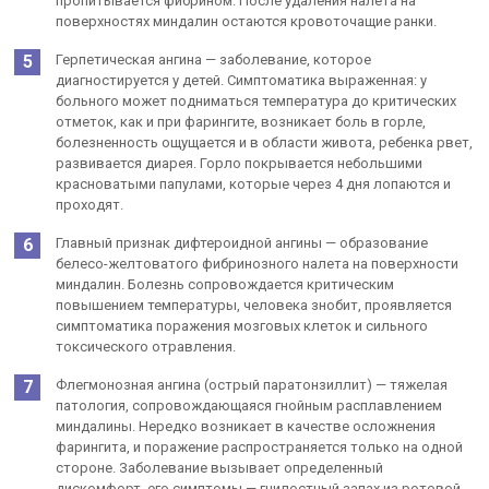
пропитывается фибрином. После удаления налета на
поверхностях миндалин остаются кровоточащие ранки.
Герпетическая ангина — заболевание, которое
диагностируется у детей. Симптоматика выраженная: у
больного может подниматься температура до критических
отметок, как и при фарингите, возникает боль в горле,
болезненность ощущается и в области живота, ребенка рвет,
развивается диарея. Горло покрывается небольшими
красноватыми папулами, которые через 4 дня лопаются и
проходят.
Главный признак дифтероидной ангины — образование
белесо-желтоватого фибринозного налета на поверхности
миндалин. Болезнь сопровождается критическим
повышением температуры, человека знобит, проявляется
симптоматика поражения мозговых клеток и сильного
токсического отравления.
Флегмонозная ангина (острый паратонзиллит) — тяжелая
патология, сопровождающаяся гнойным расплавлением
миндалины. Нередко возникает в качестве осложнения
фарингита, и поражение распространяется только на одной
стороне. Заболевание вызывает определенный
дискомфорт, его симптомы — гнилостный запах из ротовой