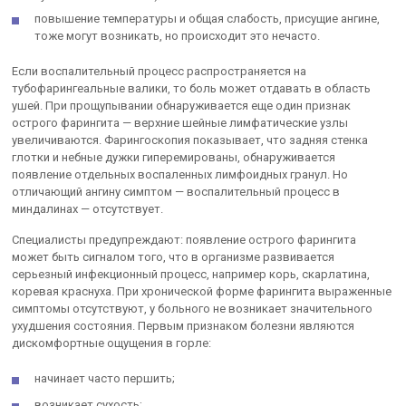
повышение температуры и общая слабость, присущие ангине,
тоже могут возникать, но происходит это нечасто.
Если воспалительный процесс распространяется на
тубофарингеальные валики, то боль может отдавать в область
ушей. При прощупывании обнаруживается еще один признак
острого фарингита — верхние шейные лимфатические узлы
увеличиваются. Фарингоскопия показывает, что задняя стенка
глотки и небные дужки гиперемированы, обнаруживается
появление отдельных воспаленных лимфоидных гранул. Но
отличающий ангину симптом — воспалительный процесс в
миндалинах — отсутствует.
Специалисты предупреждают: появление острого фарингита
может быть сигналом того, что в организме развивается
серьезный инфекционный процесс, например корь, скарлатина,
коревая краснуха. При хронической форме фарингита выраженные
симптомы отсутствуют, у больного не возникает значительного
ухудшения состояния. Первым признаком болезни являются
дискомфортные ощущения в горле:
начинает часто першить;
возникает сухость;