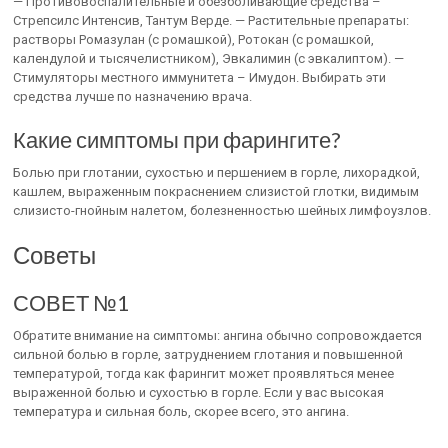
— Противовоспалительные и обезболивающие средства –
Стрепсилс Интенсив, Тантум Верде. — Растительные препараты:
растворы Ромазулан (с ромашкой), Ротокан (с ромашкой,
календулой и тысячелистником), Эвкалимин (с эвкалиптом). —
Стимуляторы местного иммунитета – Имудон. Выбирать эти
средства лучше по назначению врача.
Какие симптомы при фарингите?
Болью при глотании, сухостью и першением в горле, лихорадкой,
кашлем, выраженным покраснением слизистой глотки, видимым
слизисто-гнойным налетом, болезненностью шейных лимфоузлов.
Советы
СОВЕТ №1
Обратите внимание на симптомы: ангина обычно сопровождается
сильной болью в горле, затруднением глотания и повышенной
температурой, тогда как фарингит может проявляться менее
выраженной болью и сухостью в горле. Если у вас высокая
температура и сильная боль, скорее всего, это ангина.