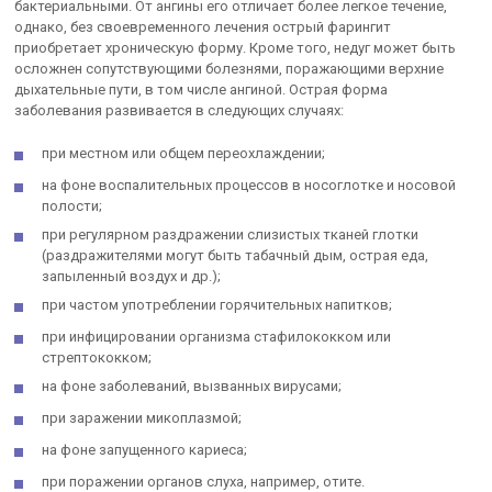
бактериальными. От ангины его отличает более легкое течение,
однако, без своевременного лечения острый фарингит
приобретает хроническую форму. Кроме того, недуг может быть
осложнен сопутствующими болезнями, поражающими верхние
дыхательные пути, в том числе ангиной. Острая форма
заболевания развивается в следующих случаях:
при местном или общем переохлаждении;
на фоне воспалительных процессов в носоглотке и носовой
полости;
при регулярном раздражении слизистых тканей глотки
(раздражителями могут быть табачный дым, острая еда,
запыленный воздух и др.);
при частом употреблении горячительных напитков;
при инфицировании организма стафилококком или
стрептококком;
на фоне заболеваний, вызванных вирусами;
при заражении микоплазмой;
на фоне запущенного кариеса;
при поражении органов слуха, например, отите.