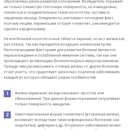
обусловлены риски развития осложнений. Возбудитель поражает
не только слизистую глоточную поверхность, но и миндалины,
слизистые и соединительные ткани носоглотки, суставы и
сердечную мышцу. Специалисты учитывают последний факт,
поэтому людям, перенесшим острый тонзиллит, рекомендуется
сделать кардиограмму.
Не все болезни носоглоточной области заразны, но вот ангина как
раз опасна, так как передается воздушно-капельным путем.
Располагающими факторами для развития болезни являются
переохлаждение и ослабленная иммунная система, так как они
провоцируют активизацию болезнетворных микроорганизмов.
Прежде чем рассматривать отличие ангины от других болезней,
стоит учесть, что существует несколько подтипов заболевания,
каждый из которых обладает рядом особенностей:
Ангина первичная, ее еще называют простой, или
обыкновенной. При данной форме поражение затрагивает
только поверхность миндалин.
Симптоматическая форма тонзиллита (вторичная ангина)
возникает вследствие таких инфекционных болезней, как
скарлатина, дифтерия и др. Вторичное заболевание может