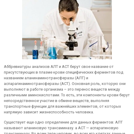
Аббревиатуры анализов АЛТ и АСТ берут свое название от
присутствующих в плазме крови специфических ферментов под
названием аланинаминотрансферазы (АЛТ) и
аспарагинаминотрансферазы (АСТ). Основная роль, которую они
выполняют в работе организма – это перенос веществ между
различными аминокислотами. То есть, эти компоненты крови берут
непосредственное участие в обмене веществ, выполняя
транспортные функции для важнейших элементов, от которых
напрямую зависит жизнеспособность человека.
Существует еще одно определение для данных ферментов: АЛТ
называют аланиновую трансаминазу. а АСТ — аспарагиновую
трансаминазу. Во всем теле человек, во всех его клетках данные