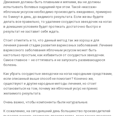
Движения должны быть плавными и мягкими, вы не должны
испытывать болевых ощущений при этом. Такой «массаж»
яблочным уксусом необходимо производить ежедневно, примерно
по 5 минут в день, до видимого результата. Если же вы будете
делать все правильно, то удаление сосудистых звездочек на ногах
в домашних условиях будет протекать достаточно быстро и
результат не заставит себя ждать.
Стоит отметить и то, что данный метод так же хорош и для
лечения ранней стадии развития варикозных заболеваний. Лечение
варикозного заболевания яблочным уксусом может быть
настолько простым, как избавиться от сосудистых звездочек.
Самое главное – не оттягивать и не запускать развивающуюся
болезнь.
Как убрать сосудистые звездочки на ногах народными средствами,
если описанный выше способ не помогает? Конечно же,
существуют и другие народные методы лечения, но стоит
остановиться на том, почему же яблочный уксус не принес
желаемого результата.
Очень важно, чтобы компоненты были натуральные.
К сожалению, на сегодняшний день большинство производителей
пытается снизить стоимость производства, даже такого простого