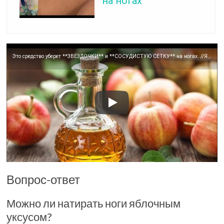
на ногах
Это средство уберет **ЗВЁЗДОЧКИ** и **СОСУДИСТУЮ СЕТКУ** на ногах. //Яблочный уксус.
Вопрос-ответ
Можно ли натирать ноги яблочным
уксусом?