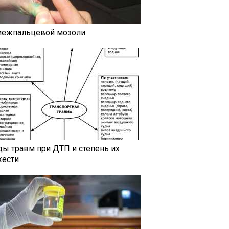
межпальцевой мозоли
ды травм при ДТП и степень их
жести