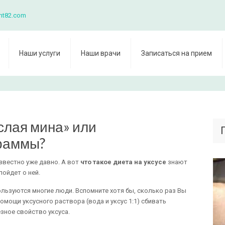
nt82.com
Наши услуги
Наши врачи
Записаться на прием
ислая мина» или
раммы?
звестно уже давно. А вот
что такое диета на уксусе
знают
пойдет о ней.
ользуются многие люди. Вспомните хотя бы, сколько раз Вы
омощи уксусного раствора (вода и уксус 1:1) сбивать
езное свойство уксуса.