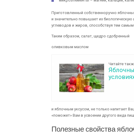
микроэлементы – магний, кальций, калий
Приготовленный собственноручно яблочный 
и значительно повышает их биологическую ц
углеводов и жиров, способствуя тем самым
Таким образом, салат, щедро сдобренный
оливковым маслом
Читайте такж
Яблочны
условия
и яблочным уксусом, не только напитает В
«поможет» Вам в усвоении другого вида пищ
Полезные свойства яблоч