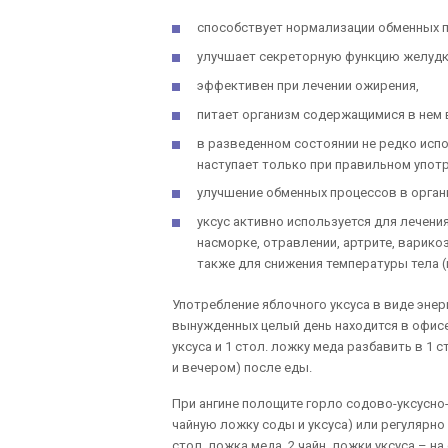
способствует нормализации обменных п
улучшает секреторную функцию желудк
эффективен при лечении ожирения,
питает организм содержащимися в нем 
в разведенном состоянии не редко испо
наступает только при правильном употр
улучшение обменных процессов в орган
уксус активно используется для лечения
насморке, отравлении, артрите, варикоз
также для снижения температуры тела (п
Употребление яблочного уксуса в виде эне
вынужденных целый день находится в офисе
уксуса и 1 стол. ложку меда разбавить в 1 
и вечером) после еды.
При ангине полощите горло содово-уксусно-
чайную ложку соды и уксуса) или регулярно
стол. ложка меда, 2 чайн. ложки уксуса – на