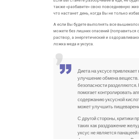
Если Вы станете разборчивее в еде, не будет
также «разбавите» свою повседневную жиз
что настанет день, когда Вы не только изб
А если Вы будете выполнять все вышеизлож
можете без лишних опасений (поправиться 
раствор, а энергетический и оздоравливающ
ложка меда и уксуса.
Диета на уксусе привлекает
улучшение обмена веществ.
безопасности разделяются. 
помогает контролировать ап
содержанию уксусной кислот
может улучшить пищеварение
С другой стороны, критики 
таких как раздражение желуд
уксус не является панацеей