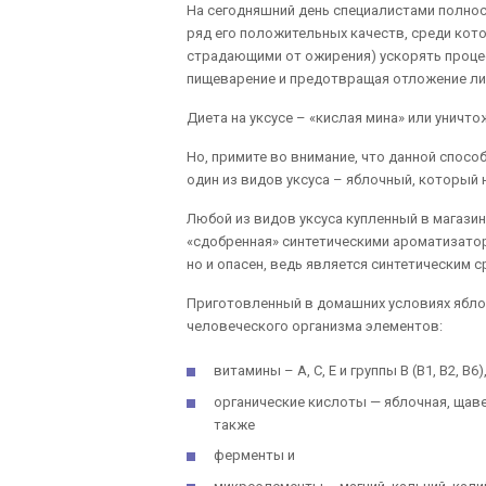
На сегодняшний день специалистами полнос
ряд его положительных качеств, среди кот
страдающими от ожирения) ускорять проце
пищеварение и предотвращая отложение л
Диета на уксусе – «кислая мина» или унич
Но, примите во внимание, что данной спос
один из видов уксуса – яблочный, который
Любой из видов уксуса купленный в магазин
«сдобренная» синтетическими ароматизатор
но и опасен, ведь является синтетическим 
Приготовленный в домашних условиях ябло
человеческого организма элементов:
витамины – А, С, Е и группы В (В1, В2, В6)
органические кислоты — яблочная, щаве
также
ферменты и