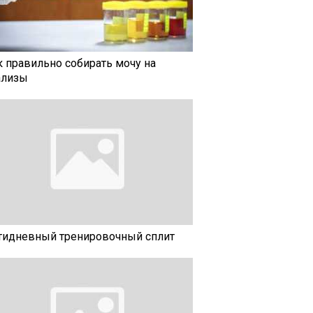
к правильно собирать мочу на
ализы
тидневный тренировочный сплит