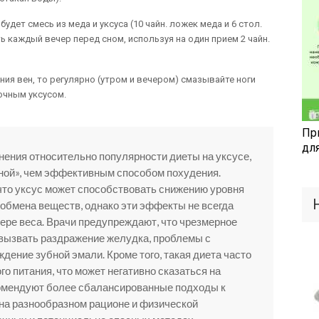
ет смесь из меда и уксуса (10 чайн. ложек меда и 6 стол.
ь каждый вечер перед сном, используя на один прием 2 чайн.
ия вен, то регулярно (утром и вечером) смазывайте ноги
очным уксусом.
Пр
дл
ения относительно популярности диеты на уксусе,
иной», чем эффективным способом похудения.
что уксус может способствовать снижению уровня
 обмена веществ, однако эти эффекты не всегда
тере веса. Врачи предупреждают, что чрезмерное
вызвать раздражение желудка, проблемы с
дение зубной эмали. Кроме того, такая диета часто
о питания, что может негативно сказаться на
омендуют более сбалансированные подходы к
на разнообразном рационе и физической