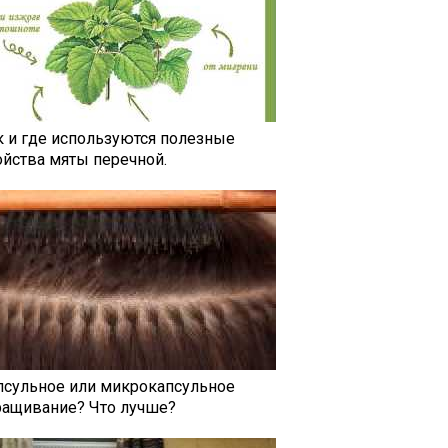
к и где используются полезные
ойства мяты перечной.
псульное или микрокапсульное
ращивание? Что лучше?