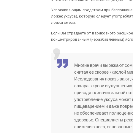
Успокаивающим средством при бессоннице буд
ложек уксуса), которую следует употреблят
ложки смеси.
Если Вы страдаете от варикозного расширен
концентрированным (неразбавленным) ябл
Многие врачи выражают сомн
считая ее скорее «кислой м
Исследования показывают, 
сахара в крови и улучшению
приводят к значительной по
употребление уксуса может 
пищеварением и даже повреж
не обеспечивает полноценног
здоровье. Специалисты рек
снижению веса, основанные 