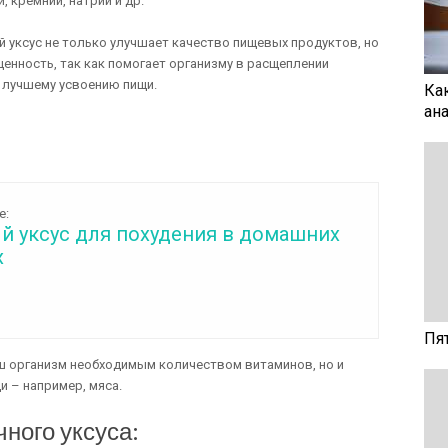
, кремний, натрий и др.
уксус не только улучшает качество пищевых продуктов, но
енность, так как помогает организму в расщеплении
 лучшему усвоению пищи.
Ка
ан
е:
й уксус для похудения в домашних
х
Пя
аш организм необходимым количеством витаминов, но и
и – например, мяса.
ного уксуса: