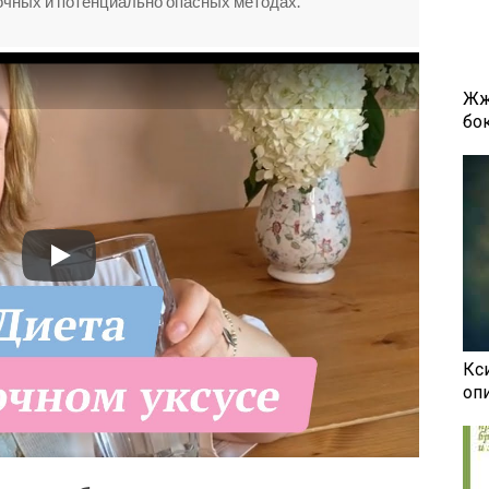
рочных и потенциально опасных методах.
Жж
бок
Кси
оп