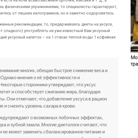
е есть на ночь всевозможные булочки, кексики и т. д., а
нь физическими упражнениями, то специалисты гарантируют,
авитесь от лишних килограммов, но и заметно оздоровитесь.
енные рекомендации, то, придерживаясь диеты на уксусе,
от сладкого) употреблять не уже известный Вам уксусный
ий уксусный напиток – на 1 стакан теплой воды 1 кофейная
Мо
тр
 внимание многих, обещая быстрое снижение веса и
 Однако мнения о её эффективности и
Некоторые сторонники утверждают, что уксус
петит и способствует сжиганию жира, благодаря
ы. Они отмечают, что добавление уксуса в рацион
 и снизить уровень сахара в крови.
предупреждают о возможных побочных эффектах,
ка и зубной эмали. Многие диетологи считают, что
 и не может заменить сбалансированное питание и