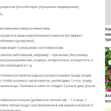
роцессов (способствует улучшению пищеварения),
а,
витаминами и микроэлементами,
Ка
ма
льзуется в виде энергетического напитка (но эффект
тр
еблении и дозировке),
изме ведет к улучшению состояния кожи,
 многих заболеваний, например – при ангине, бессоннице,
ном расширении вен, подагре, энтероколите, холецистите, а
ри лихорадке) и т. д.
ргетического напитка широко распространено среди людей,
. Чтобы получить такой напиток, необходимо 1 стол. ложку
стакане воды. Принимать напиток следует 2 раза в день (утром
Ал
чайным раствором (добавьте в теплый чай – 1 стакан, 1
воз
 пейте теплую воду с растворенным в ней медом и уксусом (1
 стакан воды).