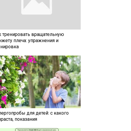
к тренировать вращательную
нжету плеча: упражнения и
енировка
лергопробы для детей: с какого
раста, показания