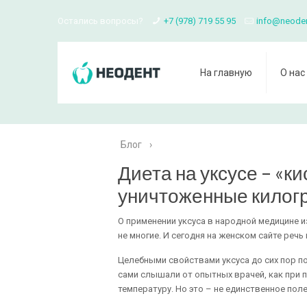
Остались вопросы?
+7 (978) 719 55 95
info@neode
На главную
О нас
Блог
›
Диета на уксусе – «к
уничтоженные килог
О применении уксуса в народной медицине и
не многие. И сегодня на женском сайте речь 
Целебными свойствами уксуса до сих пор п
сами слышали от опытных врачей, как при п
температуру. Но это – не единственное пол